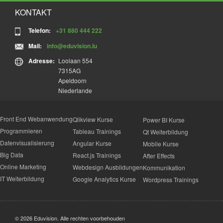
KONTAKT
Telefon:
+31 880 444 222
Mail:
info@eduvision.lu
Adresse:
Loolaan 554
7315AG
Apeldoorn
Niederlande
Front End Webanwendung
Qlikview Kurse
Power BI Kurse
Programmieren
Tableau Trainings
Qt Weiterbildung
Datenvisualisierung
Angular Kurse
Mobile Kurse
Big Data
React.js Trainings
After Effects
Online Marketing
Webdesign Ausbildungen
Kommunikation
IT Weiterbildung
Google Analytics Kurse
Wordpress Trainings
© 2026 Eduvision. Alle rechten voorbehouden