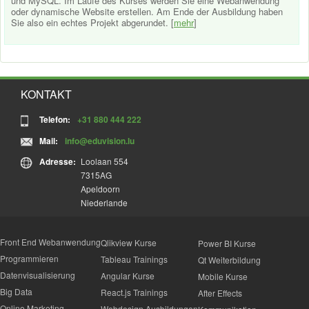
und MySQL. Im Laufe des Kurses werden Sie eine Webanwendung
oder dynamische Website erstellen. Am Ende der Ausbildung haben
Sie also ein echtes Projekt abgerundet. [
mehr
]
KONTAKT
Telefon:
+31 880 444 222
Mail:
info@eduvision.lu
Adresse:
Loolaan 554
7315AG
Apeldoorn
Niederlande
Front End Webanwendung
Qlikview Kurse
Power BI Kurse
Programmieren
Tableau Trainings
Qt Weiterbildung
Datenvisualisierung
Angular Kurse
Mobile Kurse
Big Data
React.js Trainings
After Effects
Online Marketing
Webdesign Ausbildungen