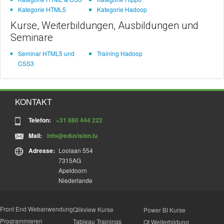
Kategorie HTML5
Kategorie Hadoop
Kurse, Weiterbildungen, Ausbildungen und
Seminare
Seminar HTML5 und
Training Hadoop
CSS3
KONTAKT
Telefon:
+31 880 444 222
Mail:
info@eduvision.lu
Adresse:
Loolaan 554
7315AG
Apeldoorn
Niederlande
Front End Webanwendung
Qlikview Kurse
Power BI Kurse
Programmieren
Tableau Trainings
Qt Weiterbildung