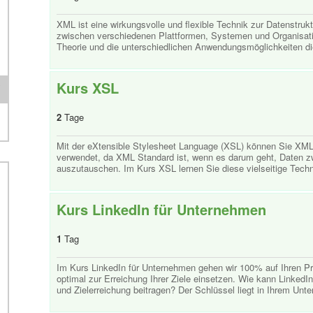
XML ist eine wirkungsvolle und flexible Technik zur Datenstruk
zwischen verschiedenen Plattformen, Systemen und Organisat
Theorie und die unterschiedlichen Anwendungsmöglichkeiten dies
Kurs XSL
2
Tage
Mit der eXtensible Stylesheet Language (XSL) können Sie XML
verwendet, da XML Standard ist, wenn es darum geht, Daten 
auszutauschen. Im Kurs XSL lernen Sie diese vielseitige Techni
Kurs LinkedIn für Unternehmen
1
Tag
Im Kurs LinkedIn für Unternehmen gehen wir 100% auf Ihren Prax
optimal zur Erreichung Ihrer Ziele einsetzen. Wie kann Linked
und Zielerreichung beitragen? Der Schlüssel liegt in Ihrem Unte