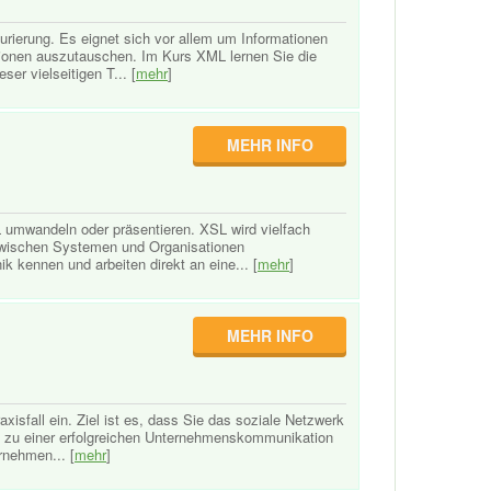
turierung. Es eignet sich vor allem um Informationen
ionen auszutauschen. Im Kurs XML lernen Sie die
er vielseitigen T... [
mehr
]
MEHR INFO
 umwandeln oder präsentieren. XSL wird vielfach
zwischen Systemen und Organisationen
k kennen und arbeiten direkt an eine... [
mehr
]
MEHR INFO
isfall ein. Ziel ist es, dass Sie das soziale Netzwerk
In zu einer erfolgreichen Unternehmenskommunikation
rnehmen... [
mehr
]