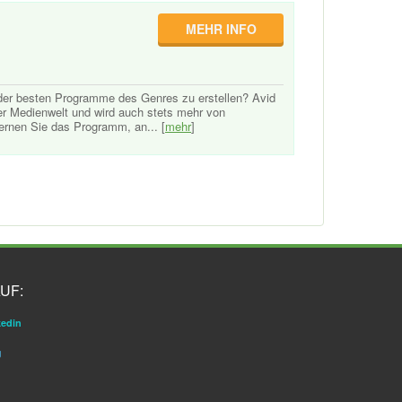
MEHR INFO
s der besten Programme des Genres zu erstellen? Avid
r Medienwelt und wird auch stets mehr von
ernen Sie das Programm, an... [
mehr
]
UF:
kedin
g