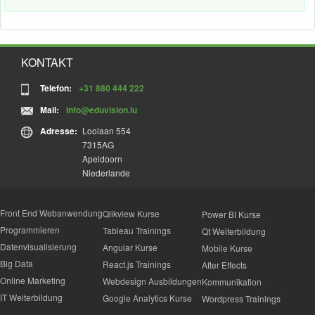
KONTAKT
Telefon:
+31 880 444 222
Mail:
info@eduvision.lu
Adresse:
Loolaan 554
7315AG
Apeldoorn
Niederlande
Front End Webanwendung
Qlikview Kurse
Power BI Kurse
Programmieren
Tableau Trainings
Qt Weiterbildung
Datenvisualisierung
Angular Kurse
Mobile Kurse
Big Data
React.js Trainings
After Effects
Online Marketing
Webdesign Ausbildungen
Kommunikation
IT Weiterbildung
Google Analytics Kurse
Wordpress Trainings