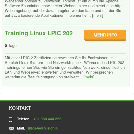
Webserver optimal zu verwalten. Tomcat ist ein durch die Apache
Software Foundation entwickelter Webcontainer und bietet eine http-
Webumgebung, auf der Java integriert werden kann und mit der Sie
auf Java basierende Applikationen implementier... [
mehr
]
Training Linux LPIC 202
MEHR INFO
5
Tage
Mit einer LPIC 2-Zertifizierung beweisen Sie Ihr Fachwissen im
Bereich Linux-System- und Netzwerktechnik. Während des LPIC 202-
Trainings lernen Sie, wie Sie ein gemischtes Netzwerk, einschließlich
LAN und Webserver, entwerfen und verwalten. Wir besprechen
weiterhin die Beaufsichtigung von stellvertr... [
mehr
]
KONTAKT
Telefon:
+31 880 444 222
Mail:
info@eduvision.lu