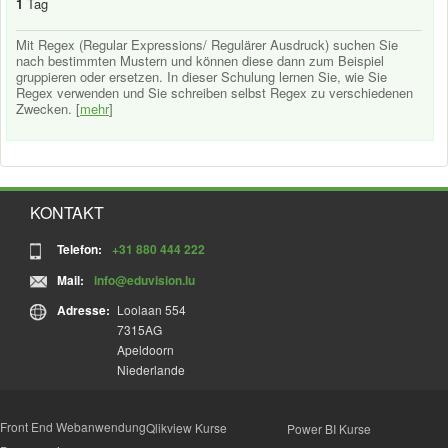
1
Tag
Mit Regex (Regular Expressions/ Regulärer Ausdruck) suchen Sie
nach bestimmten Mustern und können diese dann zum Beispiel
gruppieren oder ersetzen. In dieser Schulung lernen Sie, wie Sie
Regex verwenden und Sie schreiben selbst Regex zu verschiedenen
Zwecken. [
mehr
]
KONTAKT
Telefon:
+31 880 444 222
Mail:
info@eduvision.lu
Adresse:
Loolaan 554
7315AG
Apeldoorn
Niederlande
Front End Webanwendung
Qlikview Kurse
Power BI Kurse