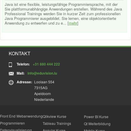
Java ist eine flexible, leistungsfähige Programmiersprache, mit der
Sie plattformunabhängige Anwendungen erstellen. Während des Java
Professional Trainings werden Sie in kurzer Zeit zum professionellen
Java Programmierer ausgebildet. Sie lernen, eine objektorientierte
Anwendung zu entwerfen und zu e... [
mehr
]
KONTAKT
Telefon:
+31 880 444 222
Mail:
info@eduvision.lu
Adresse:
Loolaan 554
7315AG
Apeldoorn
Niederlande
Front End Webanwendung
Qlikview Kurse
Power BI Kurse
Programmieren
Tableau Trainings
Qt Weiterbildung
Datenvisualisierung
Angular Kurse
Mobile Kurse