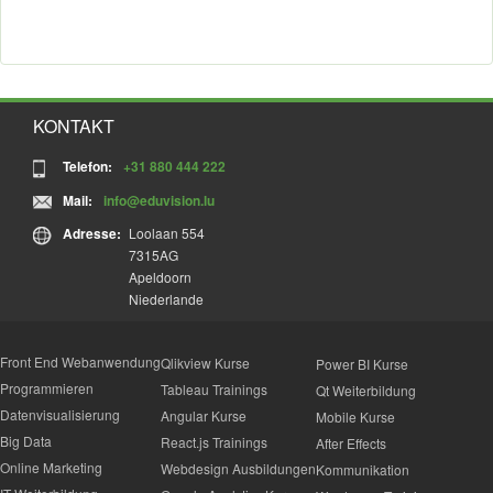
KONTAKT
Telefon:
+31 880 444 222
Mail:
info@eduvision.lu
Adresse:
Loolaan 554
7315AG
Apeldoorn
Niederlande
Front End Webanwendung
Qlikview Kurse
Power BI Kurse
Programmieren
Tableau Trainings
Qt Weiterbildung
Datenvisualisierung
Angular Kurse
Mobile Kurse
Big Data
React.js Trainings
After Effects
Online Marketing
Webdesign Ausbildungen
Kommunikation