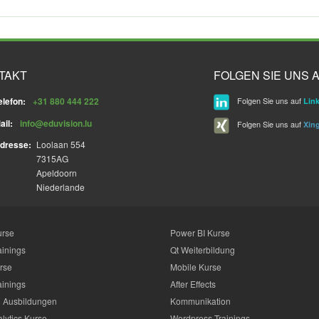
TAKT
FOLGEN SIE UNS A
elefon:
+31 880 444 222
Folgen Sie uns auf
Lin
ail:
info@eduvision.lu
Folgen Sie uns auf
Xin
dresse:
Loolaan 554
7315AG
Apeldoorn
Niederlande
urse
Power BI Kurse
ainings
Qt Weiterbildung
rse
Mobile Kurse
ainings
After Effects
 Ausbildungen
Kommunikation
lytics Kurse
Wordpress Trainings