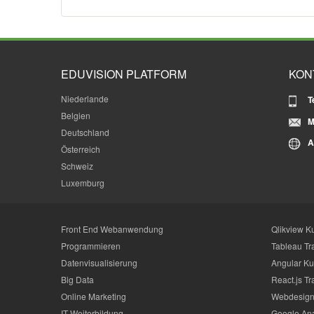
EDUVISION PLATFORM
KON
Niederlande
T
Belgien
M
Deutschland
A
Österreich
Schweiz
Luxemburg
Front End Webanwendung
Qlikview K
Programmieren
Tableau Tr
Datenvisualisierung
Angular Ku
Big Data
React.js Tr
Online Marketing
Webdesign
IT Weiterbildung
Google Ana