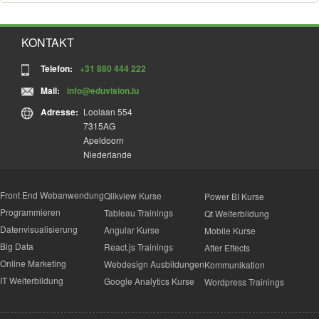
KONTAKT
Telefon:
+31 880 444 222
Mail:
info@eduvision.lu
Adresse:
Loolaan 554
7315AG
Apeldoorn
Niederlande
Front End Webanwendung
Qlikview Kurse
Power BI Kurse
Programmieren
Tableau Trainings
Qt Weiterbildung
Datenvisualisierung
Angular Kurse
Mobile Kurse
Big Data
React.js Trainings
After Effects
Online Marketing
Webdesign Ausbildungen
Kommunikation
IT Weiterbildung
Google Analytics Kurse
Wordpress Trainings