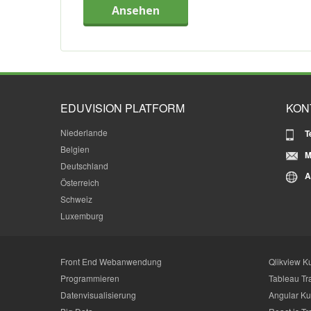
Ansehen
EDUVISION PLATFORM
KON
Niederlande
T
Belgien
M
Deutschland
A
Österreich
Schweiz
Luxemburg
Front End Webanwendung
Qlikview K
Programmieren
Tableau Tr
Datenvisualisierung
Angular Ku