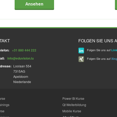
Ansehen
TAKT
FOLGEN SIE UNS A
elefon:
+31 880 444 222
Folgen Sie uns auf
Lin
ail:
info@eduvision.lu
Folgen Sie uns auf
Xin
dresse:
Loolaan 554
7315AG
Apeldoorn
Niederlande
urse
Power BI Kurse
ainings
Qt Weiterbildung
rse
Mobile Kurse